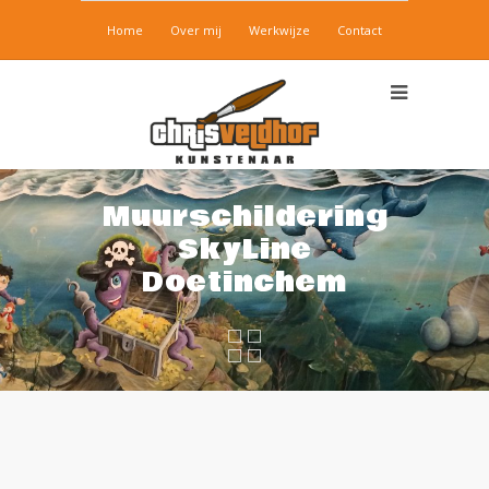
Home
Over mij
Werkwijze
Contact
Muurschildering
SkyLine
Doetinchem