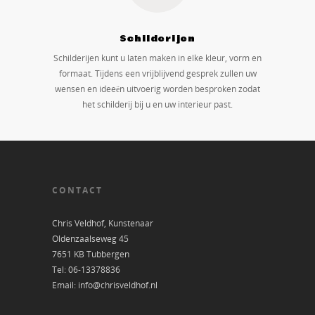
Schilderijen
Schilderijen kunt u laten maken in elke kleur, vorm en
formaat. Tijdens een vrijblijvend gesprek zullen uw
wensen en ideeën uitvoerig worden besproken zodat
het schilderij bij u en uw interieur past.
CONTACT
Chris Veldhof, Kunstenaar
Oldenzaalseweg 45
7651 KB Tubbergen
Tel: 06-13378836
Email: info@chrisveldhof.nl