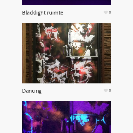
Blacklight ruimte
0
Dancing
0