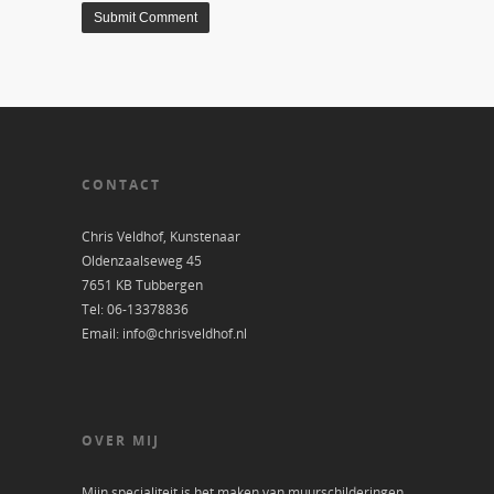
CONTACT
Chris Veldhof, Kunstenaar
Oldenzaalseweg 45
7651 KB Tubbergen
Tel: 06-13378836
Email: info@chrisveldhof.nl
OVER MIJ
Mijn specialiteit is het maken van muurschilderingen.