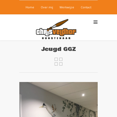
Home
Over mij
Werkwijze
Contact
Jeugd GGZ